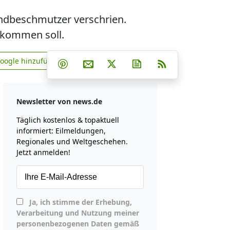
andbeschmutzer verschrien.
tekommen soll.
Teilen auf Facebook
Teilen auf Whatsapp
Teilen auf Telegram
Google hinzufügen
Teilen auf Pinterest
Per E-Mail teilen
Post auf X
Newsletter abonniere
RSS
news.de zu Google hinzufügen
Newsletter von news.de
Täglich kostenlos & topaktuell
informiert: Eilmeldungen,
Regionales und Weltgeschehen.
Jetzt anmelden!
Ja, ich stimme der Erhebung,
Verarbeitung und Nutzung meiner
personenbezogenen Daten gemäß