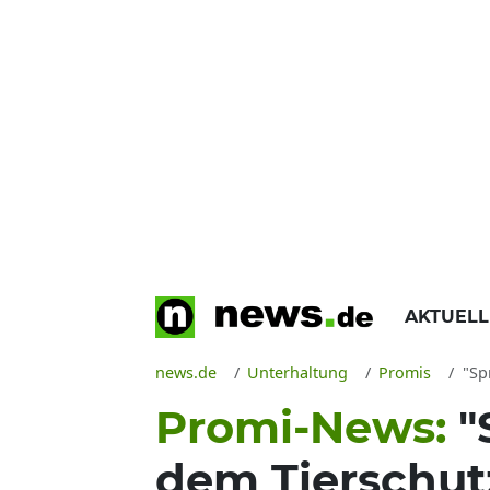
AKTUEL
news.de
Unterhaltung
Promis
"Spr
Promi-News:
"
dem Tierschut