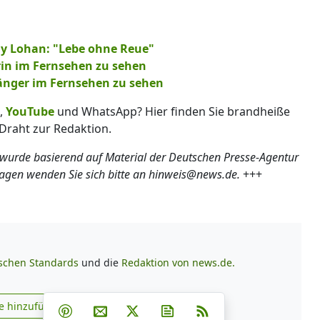
ay Lohan: "Lebe ohne Reue"
rin im Fernsehen zu sehen
Sänger im Fernsehen zu sehen
,
YouTube
und WhatsApp? Hier finden Sie brandheiße
Draht zur Redaktion.
 wurde basierend auf Material der Deutschen Presse-Agentur
ragen wenden Sie sich bitte an hinweis@news.de.
+++
ischen Standards
und die
Redaktion von news.de.
Teilen auf Facebook
Teilen auf Whatsapp
Teilen auf Telegram
e hinzufügen
Teilen auf Pinterest
Per E-Mail teilen
Post auf X
Newsletter abonnieren
RSS
s.de zu Google hinzufügen