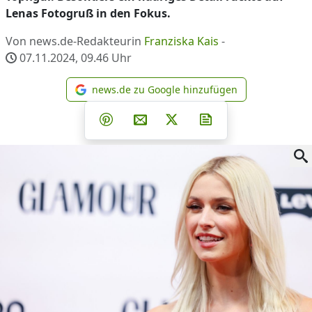
Lenas Fotogruß in den Fokus.
Von news.de-Redakteurin
Franziska Kais
-
07.11.2024, 09.46
Uhr
news.de zu Google hinzufügen
news.de zu Google hinzufüg
Teilen auf Facebook
Teilen auf Whatsapp
Teilen auf Telegram
Teilen auf Pinterest
Per E-Mail teilen
Post auf X
Newsletter abonni