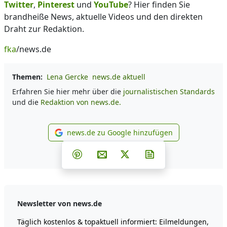
Twitter
,
Pinterest
und
YouTube
? Hier finden Sie
brandheiße News, aktuelle Videos und den direkten
Draht zur Redaktion.
fka
/news.de
Themen:
Lena Gercke
news.de aktuell
Erfahren Sie hier mehr über die
journalistischen Standards
und die
Redaktion von news.de.
news.de zu Google hinzufügen
news.de zu Google hinzufüg
Teilen auf Facebook
Teilen auf Whatsapp
Teilen auf Telegram
Teilen auf Pinterest
Per E-Mail teilen
Post auf X
Newsletter abonni
Newsletter von news.de
Täglich kostenlos & topaktuell informiert: Eilmeldungen,