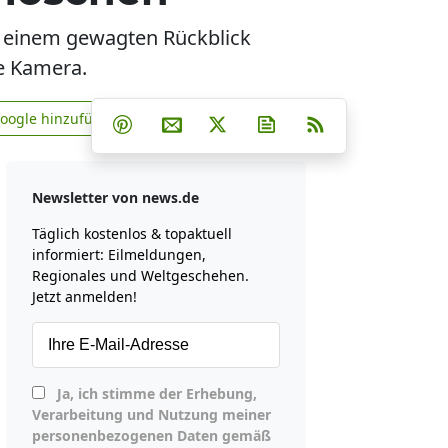
n einem gewagten Rückblick
ie Kamera.
Teilen auf Facebook
Teilen auf Whatsapp
Teilen auf Telegram
Google hinzufügen
Teilen auf Pinterest
Per E-Mail teilen
Post auf X
Newsletter abonniere
RSS
news.de zu Google hinzufügen
Newsletter von news.de
Täglich kostenlos & topaktuell
informiert: Eilmeldungen,
Regionales und Weltgeschehen.
Jetzt anmelden!
Ja, ich stimme der Erhebung,
Verarbeitung und Nutzung meiner
personenbezogenen Daten gemäß