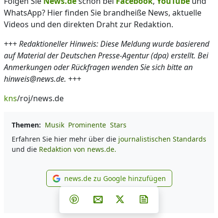
Folgen Sie
News.de
schon bei
Facebook
,
YouTube
und
WhatsApp? Hier finden Sie brandheiße News, aktuelle
Videos und den direkten Draht zur Redaktion.
+++
Redaktioneller Hinweis: Diese Meldung wurde basierend
auf Material der Deutschen Presse-Agentur (dpa) erstellt. Bei
Anmerkungen oder Rückfragen wenden Sie sich bitte an
hinweis@news.de.
+++
kns
/roj/news.de
Themen:
Musik
Prominente
Stars
Erfahren Sie hier mehr über die
journalistischen Standards
und die
Redaktion von news.de.
news.de zu Google hinzufügen
news.de zu Google hinzufüg
Teilen auf Facebook
Teilen auf Whatsapp
Teilen auf Telegram
Teilen auf Pinterest
Per E-Mail teilen
Post auf X
Newsletter abonni