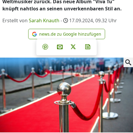
Weltmusiker zurück. Das neue Album "Viva Tu"
knüpft nahtlos an seinen unverkennbaren Stil an.
Erstellt von
Sarah Knauth
-
17.09.2024, 09.32
Uhr
news.de zu Google hinzufügen
news.de zu Google hinzufüg
Teilen auf Facebook
Teilen auf Whatsapp
Teilen auf Telegram
Teilen auf Pinterest
Per E-Mail teilen
Post auf X
Newsletter abonni