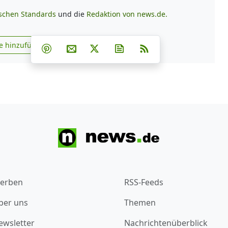
ischen Standards
und die
Redaktion von news.de.
Teilen auf Facebook
Teilen auf Whatsapp
Teilen auf Telegram
e hinzufügen
Teilen auf Pinterest
Per E-Mail teilen
Post auf X
Newsletter abonnieren
RSS
s.de zu Google hinzufügen
erben
RSS-Feeds
ber uns
Themen
ewsletter
Nachrichtenüberblick