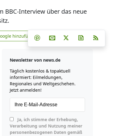
em BBC-Interview über das neue
itz.
Teilen auf Facebook
Teilen auf Whatsapp
Teilen auf Telegram
Google hinzufügen
Teilen auf Pinterest
Per E-Mail teilen
Post auf X
Newsletter abonniere
RSS
news.de zu Google hinzufügen
Newsletter von news.de
Täglich kostenlos & topaktuell
informiert: Eilmeldungen,
Regionales und Weltgeschehen.
Jetzt anmelden!
Ja, ich stimme der Erhebung,
Verarbeitung und Nutzung meiner
personenbezogenen Daten gemäß