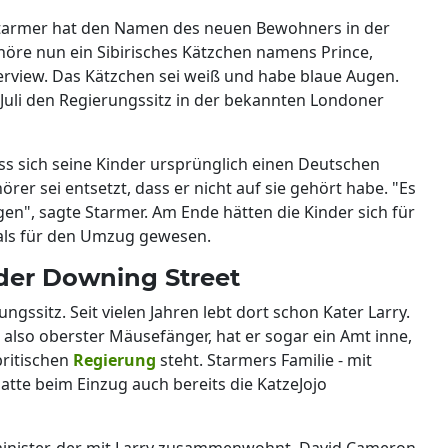
Starmer hat den Namen des neuen Bewohners in der
höre nun ein Sibirisches Kätzchen namens Prince,
terview. Das Kätzchen sei weiß und habe blaue Augen.
Juli den Regierungssitz in der bekannten Londoner
ass sich seine Kinder ursprünglich einen Deutschen
er sei entsetzt, dass er nicht auf sie gehört habe. "Es
n", sagte Starmer. Am Ende hätten die Kinder sich für
Deals für den Umzug gewesen.
 der Downing Street
ungssitz. Seit vielen Jahren lebt dort schon Kater Larry.
, also oberster Mäusefänger, hat er sogar ein Amt inne,
 britischen
Regierung
steht. Starmers Familie - mit
hatte beim Einzug auch bereits die KatzeJojo
minister, der mit Larry zusammenwohnt. David Cameron