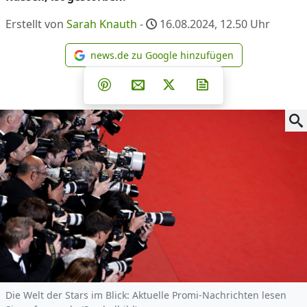
Erstellt von
Sarah Knauth
-
16.08.2024, 12.50
Uhr
news.de zu Google hinzufügen
news.de zu Google hinzufüg
Teilen auf Facebook
Teilen auf Whatsapp
Teilen auf Telegram
Teilen auf Pinterest
Per E-Mail teilen
Post auf X
Newsletter abonni
Die Welt der Stars im Blick: Aktuelle Promi-Nachrichten lesen