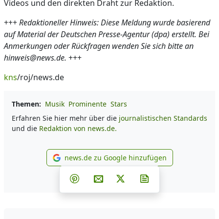
Videos und den direkten Draht zur Redaktion.
+++
Redaktioneller Hinweis: Diese Meldung wurde basierend
auf Material der Deutschen Presse-Agentur (dpa) erstellt. Bei
Anmerkungen oder Rückfragen wenden Sie sich bitte an
hinweis@news.de.
+++
kns
/roj/news.de
Themen:
Musik
Prominente
Stars
Erfahren Sie hier mehr über die
journalistischen Standards
und die
Redaktion von news.de.
news.de zu Google hinzufügen
news.de zu Google hinzufüg
Teilen auf Facebook
Teilen auf Whatsapp
Teilen auf Telegram
Teilen auf Pinterest
Per E-Mail teilen
Post auf X
Newsletter abonni