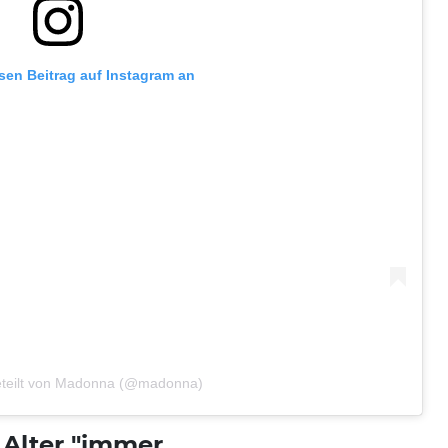
esen Beitrag auf Instagram an
geteilt von Madonna (@madonna)
Alter "immer