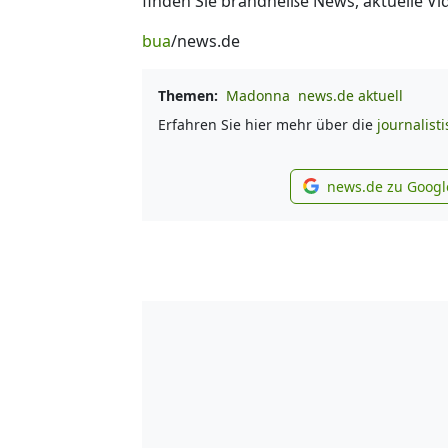
finden Sie brandheiße News, aktuelle Vi
bua
/news.de
Themen:
Madonna
news.de aktuell
Erfahren Sie hier mehr über die
journalist
news.de zu Googl
new