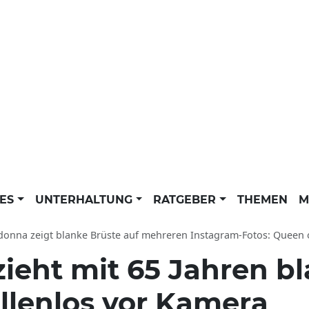
LES
UNTERHALTUNG
RATGEBER
THEMEN
M
nna zeigt blanke Brüste auf mehreren Instagram-Fotos: Queen of Pop lässt d
zieht mit 65 Jahren b
llenlos vor Kamera