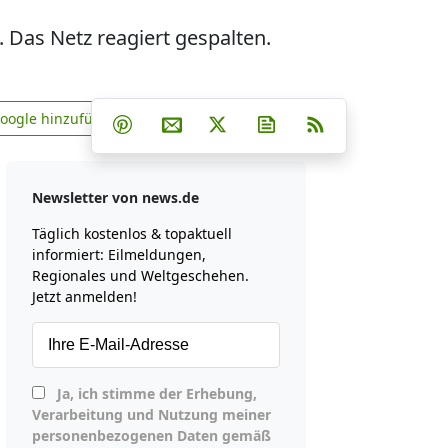
 Das Netz reagiert gespalten.
Teilen auf Facebook
Teilen auf Whatsapp
Teilen auf Telegram
Google hinzufügen
Teilen auf Pinterest
Per E-Mail teilen
Post auf X
Newsletter abonniere
RSS
news.de zu Google hinzufügen
Newsletter von news.de
Täglich kostenlos & topaktuell
informiert: Eilmeldungen,
Regionales und Weltgeschehen.
Jetzt anmelden!
Ja, ich stimme der Erhebung,
Verarbeitung und Nutzung meiner
personenbezogenen Daten gemäß