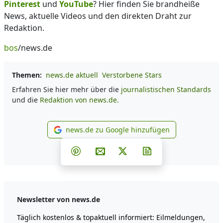
Pinterest
und
YouTube
? Hier finden Sie brandheiße
News, aktuelle Videos und den direkten Draht zur
Redaktion.
bos
/news.de
Themen:
news.de aktuell
Verstorbene Stars
Erfahren Sie hier mehr über die
journalistischen Standards
und die
Redaktion von news.de.
news.de zu Google hinzufügen
news.de zu Google hinzufüg
Teilen auf Facebook
Teilen auf Whatsapp
Teilen auf Telegram
Teilen auf Pinterest
Per E-Mail teilen
Post auf X
Newsletter abonni
Newsletter von news.de
Täglich kostenlos & topaktuell informiert: Eilmeldungen,