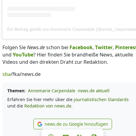
Ein Beitrag geteilt von Annemarie Carpendale (@annie_carpendale
Folgen Sie
News.de
schon bei
Facebook
,
Twitter
,
Pinteres
und
YouTube
? Hier finden Sie brandheiße News, aktuelle
Videos und den direkten Draht zur Redaktion.
sba
/fka/news.de
Themen:
Annemarie Carpendale
news.de aktuell
Erfahren Sie hier mehr über die
journalistischen Standards
und die
Redaktion von news.de.
news.de zu Google hinzufügen
news.de zu Google hinzufü
Teilen auf Facebook
Teilen auf Whatsapp
Teilen auf Telegram