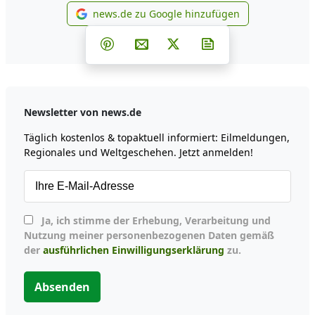
news.de zu Google hinzufügen
news.de zu Google hinzufüg
Teilen auf Facebook
Teilen auf Whatsapp
Teilen auf Telegram
Teilen auf Pinterest
Per E-Mail teilen
Post auf X
Newsletter abonni
Newsletter von news.de
Täglich kostenlos & topaktuell informiert: Eilmeldungen,
Regionales und Weltgeschehen. Jetzt anmelden!
Ja, ich stimme der Erhebung, Verarbeitung und
Nutzung meiner personenbezogenen Daten gemäß
der
ausführlichen Einwilligungserklärung
zu.
Absenden