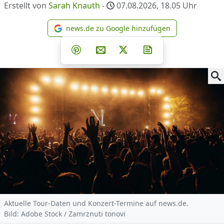
Erstellt von
Sarah Knauth
-
07.08.2026, 18.05
Uhr
news.de zu Google hinzufügen
news.de zu Google hinzufüg
Teilen auf Facebook
Teilen auf Whatsapp
Teilen auf Telegram
Teilen auf Pinterest
Per E-Mail teilen
Post auf X
Newsletter abonni
Aktuelle Tour-Daten und Konzert-Termine auf news.de.
Bild: Adobe Stock / Zamrznuti tonovi