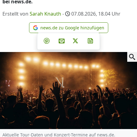
bei news.de.
Erstellt von
Sarah Knauth
-
07.08.2026, 18.04
Uhr
news.de zu Google hinzufügen
news.de zu Google hinzufüg
Teilen auf Facebook
Teilen auf Whatsapp
Teilen auf Telegram
Teilen auf Pinterest
Per E-Mail teilen
Post auf X
Newsletter abonni
Aktuelle Tour-Daten und Konzert-Termine auf news.de.