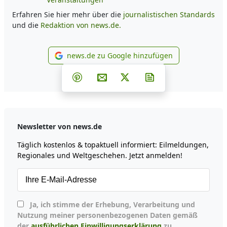
Erfahren Sie hier mehr über die
journalistischen Standards
und die
Redaktion von news.de.
news.de zu Google hinzufügen
news.de zu Google hinzufüg
Teilen auf Facebook
Teilen auf Whatsapp
Teilen auf Telegram
Teilen auf Pinterest
Per E-Mail teilen
Post auf X
Newsletter abonni
Newsletter von news.de
Täglich kostenlos & topaktuell informiert: Eilmeldungen,
Regionales und Weltgeschehen. Jetzt anmelden!
Ja, ich stimme der Erhebung, Verarbeitung und
Nutzung meiner personenbezogenen Daten gemäß
der
ausführlichen Einwilligungserklärung
zu.