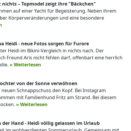
t nichts – Topmodel zeigt ihre "Bäckchen"
ahmen auf einer Yacht für Begeisterung. Neben ihrem
über Körperveränderungen und eine besondere
n
 Heidi - neue Fotos sorgen für Furore
er Heidi im Bikini-Vergleich in nichts nach. Der
 Freund Aris nicht fehlen darf, offenbart eine herrlich
ilie.
» Weiterlesen
s Tochter von der Sonne verwöhnen
m neuen Schnappschuss den Kopf. Bei Instagram
sammen mit Familienhund Fritz am Strand. Bei diesem
stocken.
» Weiterlesen
 der Hand - Heidi völlig gelassen im Urlaub
zeit im wohlverdienten Sommerurlaub. Gemeinsam mit