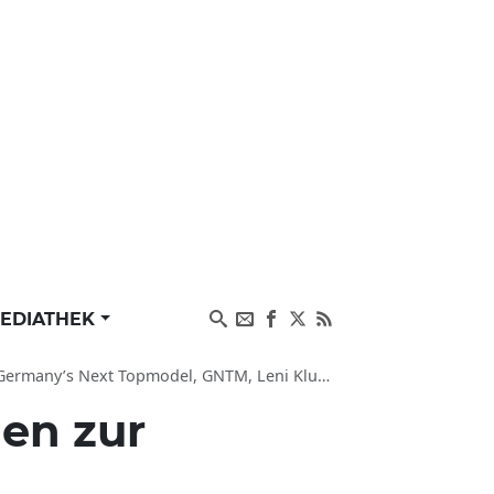
EDIATHEK
opmodel, GNTM, Leni Klum, Promi-Aufreger der Woche
en zur