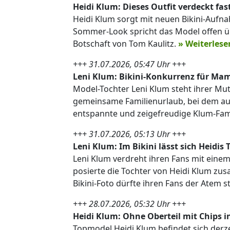
Heidi Klum: Dieses Outfit verdeckt fas
Heidi Klum sorgt mit neuen Bikini-Aufn
Sommer-Look spricht das Model offen 
Botschaft von Tom Kaulitz.
» Weiterlese
+++ 31.07.2026, 05:47 Uhr +++
Leni Klum: Bikini-Konkurrenz für Mama
Model-Tochter Leni Klum steht ihrer Mutt
gemeinsame Familienurlaub, bei dem auch
entspannte und zeigefreudige Klum-Fam
+++ 31.07.2026, 05:13 Uhr +++
Leni Klum: Im Bikini lässt sich Heidi
Leni Klum verdreht ihren Fans mit eine
posierte die Tochter von Heidi Klum zu
Bikini-Foto dürfte ihren Fans der Atem 
+++ 28.07.2026, 05:32 Uhr +++
Heidi Klum: Ohne Oberteil mit Chips in
Topmodel Heidi Klum befindet sich der