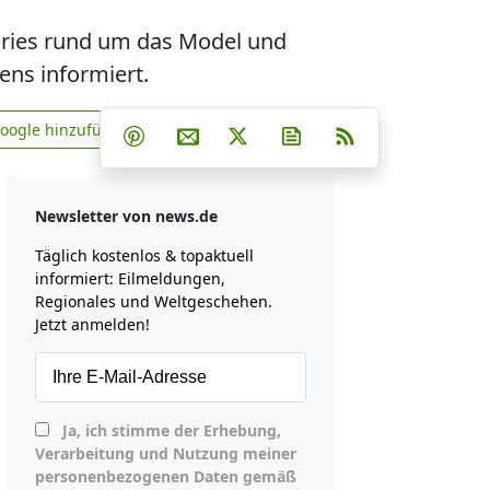
ories rund um das Model und
ns informiert.
Teilen auf Facebook
Teilen auf Whatsapp
Teilen auf Telegram
Google hinzufügen
Teilen auf Pinterest
Per E-Mail teilen
Post auf X
Newsletter abonniere
RSS
news.de zu Google hinzufügen
Newsletter von news.de
Täglich kostenlos & topaktuell
informiert: Eilmeldungen,
Regionales und Weltgeschehen.
Jetzt anmelden!
Ja, ich stimme der Erhebung,
Verarbeitung und Nutzung meiner
personenbezogenen Daten gemäß