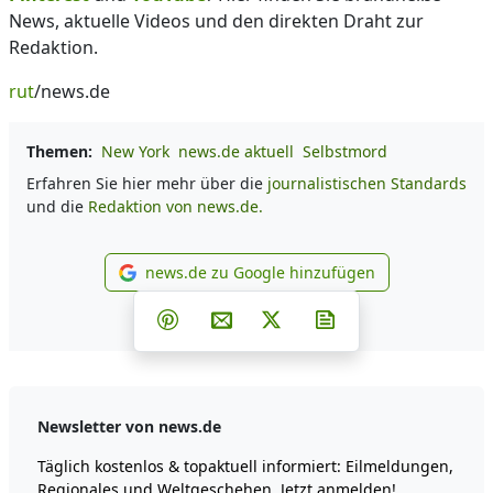
News, aktuelle Videos und den direkten Draht zur
Redaktion.
rut
/news.de
Themen:
New York
news.de aktuell
Selbstmord
Erfahren Sie hier mehr über die
journalistischen Standards
und die
Redaktion von news.de.
news.de zu Google hinzufügen
news.de zu Google hinzufüg
Teilen auf Facebook
Teilen auf Whatsapp
Teilen auf Telegram
Teilen auf Pinterest
Per E-Mail teilen
Post auf X
Newsletter abonni
Newsletter von news.de
Täglich kostenlos & topaktuell informiert: Eilmeldungen,
Regionales und Weltgeschehen. Jetzt anmelden!