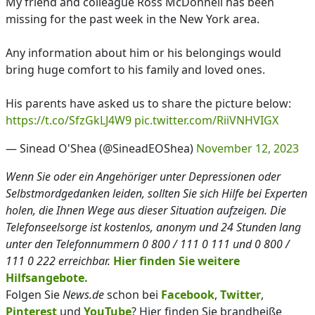
My friend and colleague Ross McDonnell has been
missing for the past week in the New York area.
Any information about him or his belongings would
bring huge comfort to his family and loved ones.
His parents have asked us to share the picture below:
https://t.co/SfzGkLJ4W9
pic.twitter.com/RiiVNHVIGX
— Sinead O'Shea (@SineadEOShea)
November 12, 2023
Wenn Sie oder ein Angehöriger unter Depressionen oder
Selbstmordgedanken leiden, sollten Sie sich Hilfe bei Experten
holen, die Ihnen Wege aus dieser Situation aufzeigen. Die
Telefonseelsorge ist kostenlos, anonym und 24 Stunden lang
unter den Telefonnummern 0 800 / 111 0 111 und 0 800 /
111 0 222 erreichbar.
Hier finden Sie weitere
Hilfsangebote.
Folgen Sie
News.de
schon bei
Facebook
,
Twitter
,
Pinterest
und
YouTube
? Hier finden Sie brandheiße