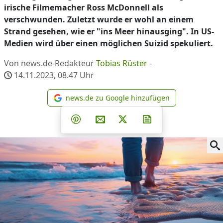
irische Filmemacher Ross McDonnell als
verschwunden. Zuletzt wurde er wohl an einem
Strand gesehen, wie er "ins Meer hinausging". In US-
Medien wird über einen möglichen Suizid spekuliert.
Von news.de-Redakteur
Tobias Rüster
-
14.11.2023, 08.47
Uhr
news.de zu Google hinzufügen
news.de zu Google hinzufüg
Teilen auf Facebook
Teilen auf Whatsapp
Teilen auf Telegram
Teilen auf Pinterest
Per E-Mail teilen
Post auf X
Newsletter abonni