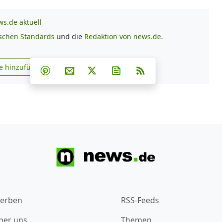
s.de aktuell
ischen Standards
und die
Redaktion von news.de.
Teilen auf Facebook
Teilen auf Whatsapp
Teilen auf Telegram
e hinzufügen
Teilen auf Pinterest
Per E-Mail teilen
Post auf X
Newsletter abonnieren
RSS
s.de zu Google hinzufügen
erben
RSS-Feeds
ber uns
Themen