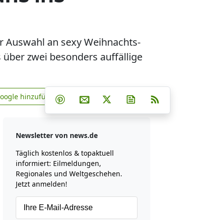
er Auswahl an sexy Weihnachts-
s über zwei besonders auffällige
Teilen auf Facebook
Teilen auf Whatsapp
Teilen auf Telegram
Google hinzufügen
Teilen auf Pinterest
Per E-Mail teilen
Post auf X
Newsletter abonniere
RSS
news.de zu Google hinzufügen
Newsletter von news.de
Täglich kostenlos & topaktuell
informiert: Eilmeldungen,
Regionales und Weltgeschehen.
Jetzt anmelden!