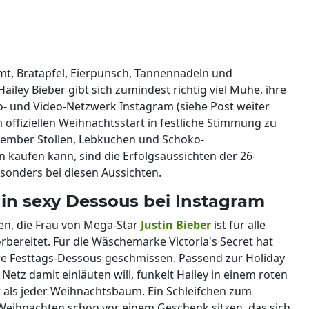
t, Bratapfel, Eierpunsch, Tannennadeln und
iley Bieber gibt sich zumindest richtig viel Mühe, ihre
 und Video-Netzwerk Instagram (siehe Post weiter
offiziellen Weihnachtsstart in festliche Stimmung zu
tember Stollen, Lebkuchen und Schoko-
kaufen kann, sind die Erfolgsaussichten der 26-
esonders bei diesen Aussichten.
 in sexy Dessous bei Instagram
en, die Frau von Mega-Star
Justin Bieber
ist für alle
bereitet. Für die Wäschemarke Victoria's Secret hat
ihre Festtags-Dessous geschmissen. Passend zur Holiday
Netz damit einläuten will, funkelt Hailey in einem roten
r als jeder Weihnachtsbaum. Ein Schleifchen zum
 Weihnachten schon vor einem Geschenk sitzen, das sich