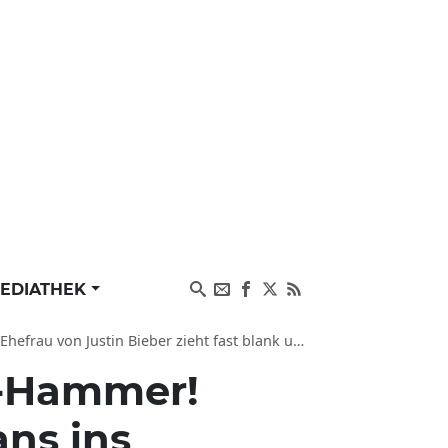
EDIATHEK
in Bieber zieht fast blank und zeigt neuen Mega-Busen
s-Hammer!
ns ins