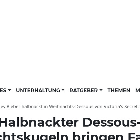
LES
UNTERHALTUNG
RATGEBER
THEMEN
M
ey Bieber halbnackt in Weihnachts-Dessous von Victoria's Secret: Ehefrau von Just
Halbnackter Dessou
htskugeln bringen Fa