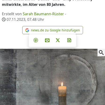
mitwirkte, im Alter von 80 Jahren.
Erstellt von
Sarah Baumann-Rüster
-
07.11.2023, 07.48
Uhr
news.de zu Google hinzufügen
news.de zu Google hinzufüg
Teilen auf Facebook
Teilen auf Whatsapp
Teilen auf Telegram
Teilen auf Pinterest
Per E-Mail teilen
Post auf X
Newsletter abonni