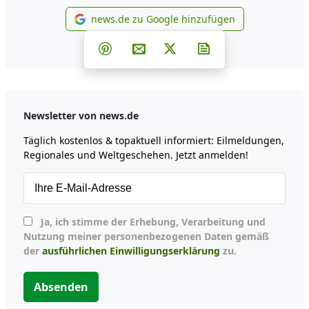
news.de zu Google hinzufügen
news.de zu Google hinzufüg
Teilen auf Facebook
Teilen auf Whatsapp
Teilen auf Telegram
Teilen auf Pinterest
Per E-Mail teilen
Post auf X
Newsletter abonni
Newsletter von news.de
Täglich kostenlos & topaktuell informiert: Eilmeldungen,
Regionales und Weltgeschehen. Jetzt anmelden!
Ja, ich stimme der Erhebung, Verarbeitung und
Nutzung meiner personenbezogenen Daten gemäß
der
ausführlichen Einwilligungserklärung
zu.
Absenden