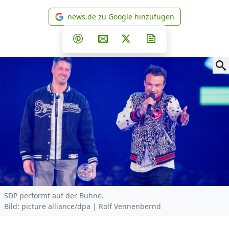
news.de zu Google hinzufügen
news.de zu Google hinzufüg
Teilen auf Facebook
Teilen auf Whatsapp
Teilen auf Telegram
Teilen auf Pinterest
Per E-Mail teilen
Post auf X
Newsletter abonni
SDP performt auf der Bühne.
Bild: picture alliance/dpa | Rolf Vennenbernd