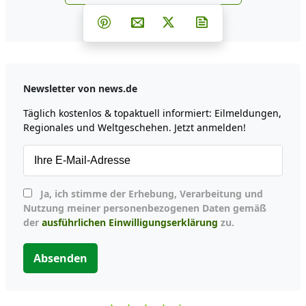
news.de zu Google hinzufüg
Teilen auf Facebook
Teilen auf Whatsapp
Teilen auf Telegram
Teilen auf Pinterest
Per E-Mail teilen
Post auf X
Newsletter abonni
Newsletter von news.de
Täglich kostenlos & topaktuell informiert: Eilmeldungen,
Regionales und Weltgeschehen. Jetzt anmelden!
Ja, ich stimme der Erhebung, Verarbeitung und
Nutzung meiner personenbezogenen Daten gemäß
der
ausführlichen Einwilligungserklärung
zu.
Absenden