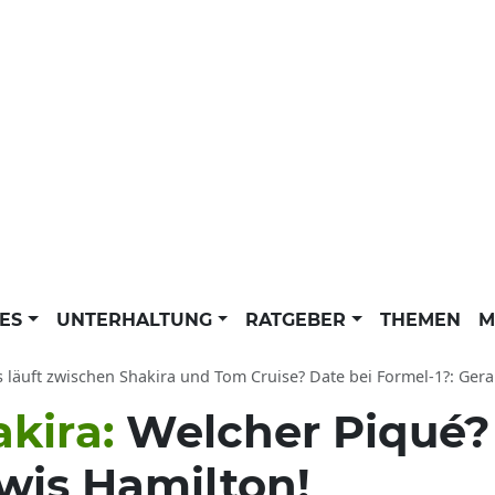
LES
UNTERHALTUNG
RATGEBER
THEMEN
M
läuft zwischen Shakira und Tom Cruise? Date bei Formel-1?: Gerard Piqué Ex m
akira:
Welcher Piqué? 
wis Hamilton!