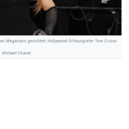
zwei Megastars gesichtet: Hollywood-Schauspieler Tom Cruise
| Mickael Chavet