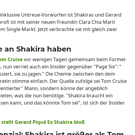
inklusive Untreue-Vorwürfen ist Shakiras und Gerard
ofi ist mit seiner neuen Freundin Clara Chia Marti
m Single-Markt. Jetzt verbrachte sie mit gleich zwei
se an Shakira haben
om Cruise
vor wenigen Tagen gemeinsam beim Formel-
, nun verriet auch ein Insider gegenüber "Page Six": "
essiert, sie zu jagen." Die Chemie zwischen den dem
etin stimme einfach. Der Quelle zufolge sei Tom Cruise
alentierter" Mann, sondern könne der angeblich
eten, was die nun benötige. "Shakira braucht ein
assen kann, und das könnte Tom sei", ist sich der Insider
 stellt Gerard Piqué Ex Shakira bloß
enzial: Shakira ist größer als Tom