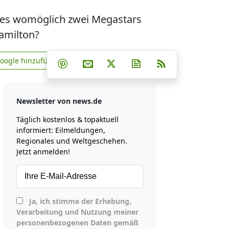
n es womöglich zwei Megastars
amilton?
Teilen auf Facebook
Teilen auf Whatsapp
Teilen auf Telegram
Google hinzufügen
Teilen auf Pinterest
Per E-Mail teilen
Post auf X
Newsletter abonniere
RSS
news.de zu Google hinzufügen
Newsletter von news.de
Täglich kostenlos & topaktuell
informiert: Eilmeldungen,
Regionales und Weltgeschehen.
Jetzt anmelden!
Ja, ich stimme der Erhebung,
Verarbeitung und Nutzung meiner
personenbezogenen Daten gemäß