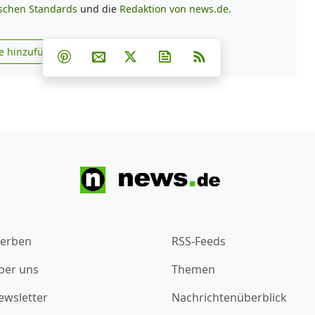
ischen Standards
und die
Redaktion von news.de.
Teilen auf Facebook
Teilen auf Whatsapp
Teilen auf Telegram
e hinzufügen
Teilen auf Pinterest
Per E-Mail teilen
Post auf X
Newsletter abonnieren
RSS
s.de zu Google hinzufügen
erben
RSS-Feeds
ber uns
Themen
ewsletter
Nachrichtenüberblick