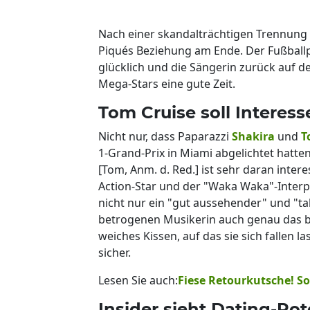
Nach einer skandalträchtigen Trennung 
Piqués Beziehung am Ende. Der Fußballpr
glücklich und die Sängerin zurück auf de
Mega-Stars eine gute Zeit.
Tom Cruise soll Interes
Nicht nur, dass Paparazzi
Shakira
und
T
1-Grand-Prix in Miami abgelichtet hatten
[Tom, Anm. d. Red.] ist sehr daran inter
Action-Star und der "Waka Waka"-Interpr
nicht nur ein "gut aussehender" und "t
betrogenen Musikerin auch genau das bi
weiches Kissen, auf das sie sich fallen l
sicher.
Lesen Sie auch:
Fiese Retourkutsche! So
Insider sieht Dating-Pot