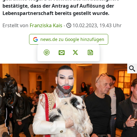
bestätigte, dass der Antrag auf Auflösung der
Lebenspartnerschaft bereits gestellt wurde.
Erstellt von
Franziska Kais
-
10.02.2023, 19.43
Uhr
news.de zu Google hinzufügen
news.de zu Google hinzufüg
Teilen auf Facebook
Teilen auf Whatsapp
Teilen auf Telegram
Teilen auf Pinterest
Per E-Mail teilen
Post auf X
Newsletter abonni