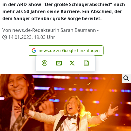
in der ARD-Show "Der große Schlagerabschied" nach
mehr als 50 Jahren seine Karriere. Ein Abschied, der
dem Sänger offenbar große Sorge bereitet.
Von news.de-Redakteurin Sarah Baumann -
14.01.2023, 19.03
Uhr
news.de zu Google hinzufügen
news.de zu Google hinzufüg
Teilen auf Facebook
Teilen auf Whatsapp
Teilen auf Telegram
Teilen auf Pinterest
Per E-Mail teilen
Post auf X
Newsletter abonni