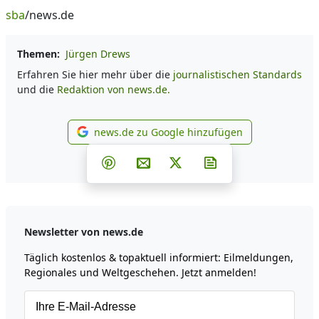
sba
/news.de
Themen:
Jürgen Drews
Erfahren Sie hier mehr über die
journalistischen Standards
und die
Redaktion von news.de.
news.de zu Google hinzufügen
news.de zu Google hinzufüg
Teilen auf Facebook
Teilen auf Whatsapp
Teilen auf Telegram
Teilen auf Pinterest
Per E-Mail teilen
Post auf X
Newsletter abonni
Newsletter von news.de
Täglich kostenlos & topaktuell informiert: Eilmeldungen,
Regionales und Weltgeschehen. Jetzt anmelden!