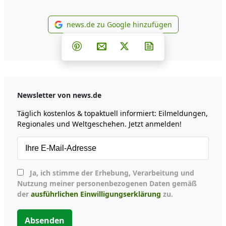
news.de zu Google hinzufügen
news.de zu Google hinzufüg
Teilen auf Facebook
Teilen auf Whatsapp
Teilen auf Telegram
Teilen auf Pinterest
Per E-Mail teilen
Post auf X
Newsletter abonni
Newsletter von news.de
Täglich kostenlos & topaktuell informiert: Eilmeldungen,
Regionales und Weltgeschehen. Jetzt anmelden!
Ja, ich stimme der Erhebung, Verarbeitung und
Nutzung meiner personenbezogenen Daten gemäß
der
ausführlichen Einwilligungserklärung
zu.
Absenden