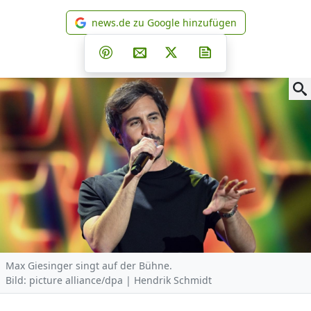
news.de zu Google hinzufügen
news.de zu Google hinzufüg
Teilen auf Facebook
Teilen auf Whatsapp
Teilen auf Telegram
Teilen auf Pinterest
Per E-Mail teilen
Post auf X
Newsletter abonni
Max Giesinger singt auf der Bühne.
Bild: picture alliance/dpa | Hendrik Schmidt