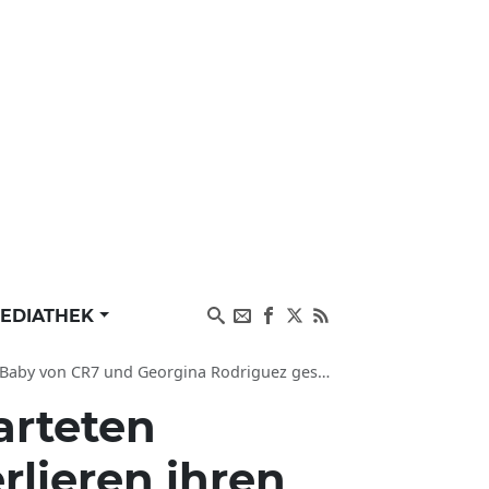
EDIATHEK
 CR7 und Georgina Rodriguez gestorben bei Geburt
arteten
rlieren ihren