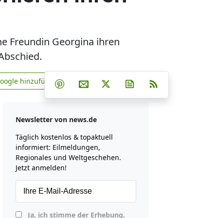
ne Freundin Georgina ihren
Abschied.
Teilen auf Facebook
Teilen auf Whatsapp
Teilen auf Telegram
Google hinzufügen
Teilen auf Pinterest
Per E-Mail teilen
Post auf X
Newsletter abonniere
RSS
news.de zu Google hinzufügen
Newsletter von news.de
Täglich kostenlos & topaktuell
informiert: Eilmeldungen,
Regionales und Weltgeschehen.
Jetzt anmelden!
Ja, ich stimme der Erhebung,