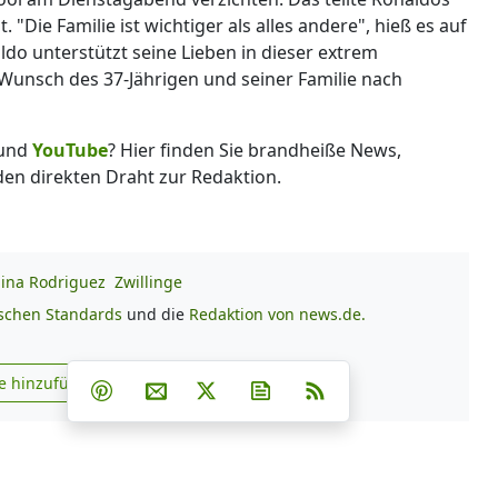
"Die Familie ist wichtiger als alles andere", hieß es auf
ldo unterstützt seine Lieben in dieser extrem
 Wunsch des 37-Jährigen und seiner Familie nach
und
YouTube
? Hier finden Sie brandheiße News,
 den direkten Draht zur Redaktion.
ina Rodriguez
Zwillinge
ischen Standards
und die
Redaktion von news.de.
Teilen auf Facebook
Teilen auf Whatsapp
Teilen auf Telegram
e hinzufügen
Teilen auf Pinterest
Per E-Mail teilen
Post auf X
Newsletter abonnieren
RSS
s.de zu Google hinzufügen