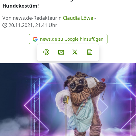
Hundekostüm!
Von news.de-Redakteurin
Claudia Löwe
-
20.11.2021, 21.41
Uhr
news.de zu Google hinzufügen
news.de zu Google hinzufüg
Teilen auf Facebook
Teilen auf Whatsapp
Teilen auf Telegram
Teilen auf Pinterest
Per E-Mail teilen
Post auf X
Newsletter abonni