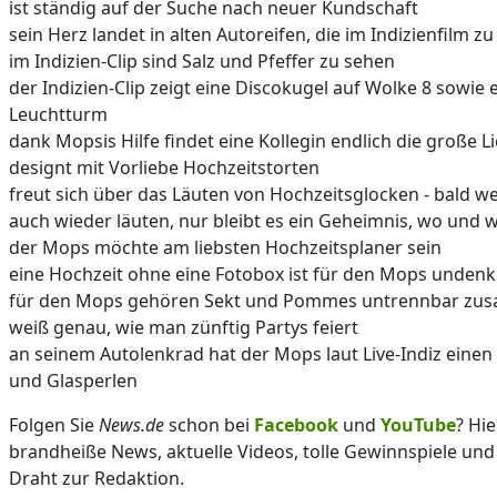
ist ständig auf der Suche nach neuer Kundschaft
sein Herz landet in alten Autoreifen, die im Indizienfilm z
im Indizien-Clip sind Salz und Pfeffer zu sehen
der Indizien-Clip zeigt eine Discokugel auf Wolke 8 sowie 
Leuchtturm
dank Mopsis Hilfe findet eine Kollegin endlich die große L
designt mit Vorliebe Hochzeitstorten
freut sich über das Läuten von Hochzeitsglocken - bald w
auch wieder läuten, nur bleibt es ein Geheimnis, wo und
der Mops möchte am liebsten Hochzeitsplaner sein
eine Hochzeit ohne eine Fotobox ist für den Mops unden
für den Mops gehören Sekt und Pommes untrennbar z
weiß genau, wie man zünftig Partys feiert
an seinem Autolenkrad hat der Mops laut Live-Indiz eine
und Glasperlen
Folgen Sie
News.de
schon bei
Facebook
und
YouTube
? Hie
brandheiße News, aktuelle Videos, tolle Gewinnspiele und
Draht zur Redaktion.