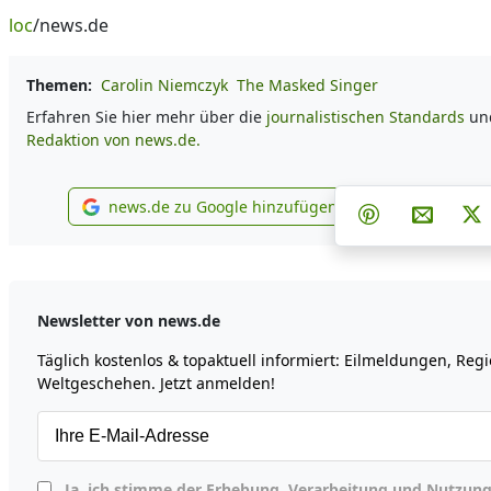
loc
/news.de
Themen:
Carolin Niemczyk
The Masked Singer
Erfahren Sie hier mehr über die
journalistischen Standards
und
Redaktion von news.de.
Teilen auf F
Teilen
news.de zu Google hinzufügen
Teilen auf Pin
Per E-M
P
news.de zu Google hinzufügen
Newsletter von news.de
Täglich kostenlos & topaktuell informiert: Eilmeldungen, Reg
Weltgeschehen. Jetzt anmelden!
Ja, ich stimme der Erhebung, Verarbeitung und Nutzung meiner