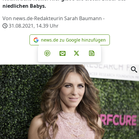
niedlichen Babys.
Von news.de-Redakteurin Sarah Baumann -
31.08.2021, 14.39
Uhr
news.de zu Google hinzufügen
news.de zu Google hinzufüg
Teilen auf Facebook
Teilen auf Whatsapp
Teilen auf Telegram
Teilen auf Pinterest
Per E-Mail teilen
Post auf X
Newsletter abonni