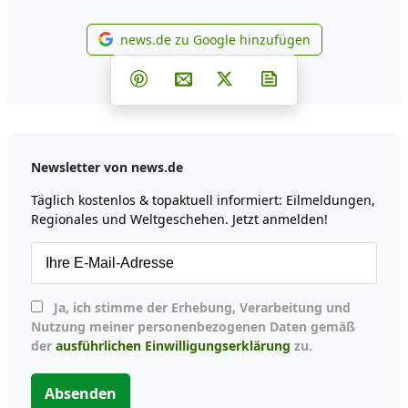
news.de zu Google hinzufügen
news.de zu Google hinzufüg
Teilen auf Facebook
Teilen auf Whatsapp
Teilen auf Telegram
Teilen auf Pinterest
Per E-Mail teilen
Post auf X
Newsletter abonni
Newsletter von news.de
Täglich kostenlos & topaktuell informiert: Eilmeldungen,
Regionales und Weltgeschehen. Jetzt anmelden!
Ja, ich stimme der Erhebung, Verarbeitung und
Nutzung meiner personenbezogenen Daten gemäß
der
ausführlichen Einwilligungserklärung
zu.
Absenden