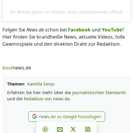
Ein Beitrag geteilt von Kamilla Senjo (@kamillasenjo_official)
Folgen Sie
News.de
schon bei
Facebook
und
YouTube
?
Hier finden Sie brandheiße News, aktuelle Videos, tolle
Gewinnspiele und den direkten Draht zur Redaktion.
bos
/news.de
Themen:
Kamilla Senjo
Erfahren Sie hier mehr über die
journalistischen Standards
und die
Redaktion von news.de.
news.de zu Google hinzufügen
news.de zu Google hinzufüg
Teilen auf Facebook
Teilen auf Whatsapp
Teilen auf Telegram
Teilen auf Pinterest
Per E-Mail teilen
Post auf X
Newsletter abonni