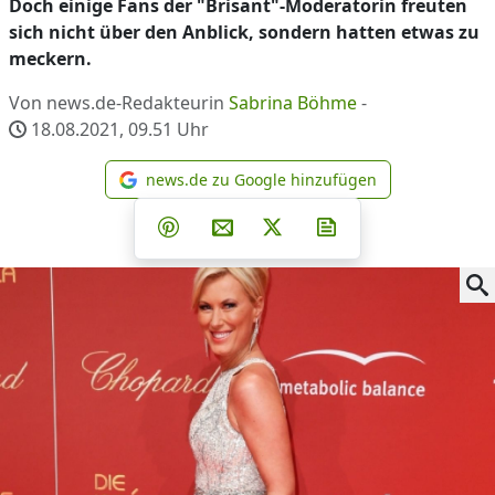
Doch einige Fans der "Brisant"-Moderatorin freuten
sich nicht über den Anblick, sondern hatten etwas zu
meckern.
Von news.de-Redakteurin
Sabrina Böhme
-
18.08.2021, 09.51
Uhr
news.de zu Google hinzufügen
news.de zu Google hinzufüg
Teilen auf Facebook
Teilen auf Whatsapp
Teilen auf Telegram
Teilen auf Pinterest
Per E-Mail teilen
Post auf X
Newsletter abonni