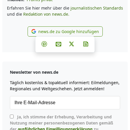
Erfahren Sie hier mehr über die
journalistischen Standards
und die
Redaktion von news.de.
news.de zu Google hinzufügen
news.de zu Google hinzufüg
Teilen auf Facebook
Teilen auf Whatsapp
Teilen auf Telegram
Teilen auf Pinterest
Per E-Mail teilen
Post auf X
Newsletter abonni
Newsletter von news.de
Täglich kostenlos & topaktuell informiert: Eilmeldungen,
Regionales und Weltgeschehen. Jetzt anmelden!
Ja, ich stimme der Erhebung, Verarbeitung und
Nutzung meiner personenbezogenen Daten gemäß
der
ausführlichen Einwilligungserklärung
zu.