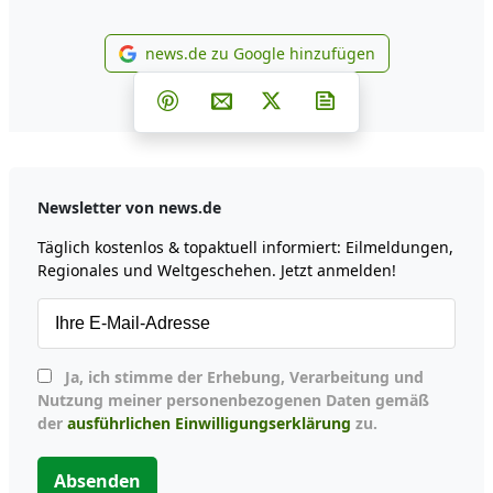
news.de zu Google hinzufügen
news.de zu Google hinzufüg
Teilen auf Facebook
Teilen auf Whatsapp
Teilen auf Telegram
Teilen auf Pinterest
Per E-Mail teilen
Post auf X
Newsletter abonni
Newsletter von news.de
Täglich kostenlos & topaktuell informiert: Eilmeldungen,
Regionales und Weltgeschehen. Jetzt anmelden!
Ja, ich stimme der Erhebung, Verarbeitung und
Nutzung meiner personenbezogenen Daten gemäß
der
ausführlichen Einwilligungserklärung
zu.
Absenden