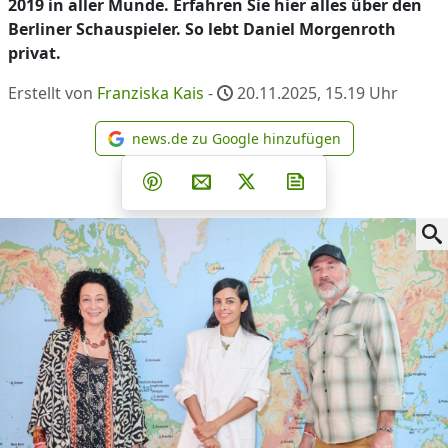
2019 in aller Munde. Erfahren Sie hier alles über den
Berliner Schauspieler. So lebt Daniel Morgenroth
privat.
Erstellt von
Franziska Kais
-
20.11.2025, 15.19
Uhr
news.de zu Google hinzufügen
news.de zu Google hinzufüg
Teilen auf Facebook
Teilen auf Whatsapp
Teilen auf Telegram
Teilen auf Pinterest
Per E-Mail teilen
Post auf X
Newsletter abonni