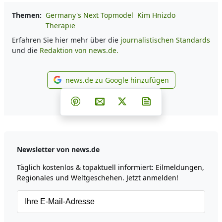
Themen:
Germany's Next Topmodel
Kim Hnizdo
Therapie
Erfahren Sie hier mehr über die
journalistischen Standards
und die
Redaktion von news.de.
news.de zu Google hinzufügen
news.de zu Google hinzufüg
Teilen auf Facebook
Teilen auf Whatsapp
Teilen auf Telegram
Teilen auf Pinterest
Per E-Mail teilen
Post auf X
Newsletter abonni
Newsletter von news.de
Täglich kostenlos & topaktuell informiert: Eilmeldungen,
Regionales und Weltgeschehen. Jetzt anmelden!