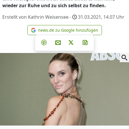
wieder zur Ruhe und zu sich selbst zu finden.
Erstellt von Kathrin Weisensee -
31.03.2021, 14.07
Uhr
news.de zu Google hinzufügen
news.de zu Google hinzufüg
Teilen auf Facebook
Teilen auf Whatsapp
Teilen auf Telegram
Teilen auf Pinterest
Per E-Mail teilen
Post auf X
Newsletter abonni