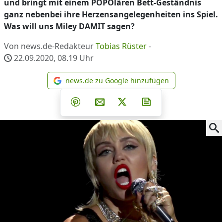
und bringt mit einem POPOlären Bett-Geständnis
ganz nebenbei ihre Herzensangelegenheiten ins Spiel.
Was will uns Miley DAMIT sagen?
Von news.de-Redakteur
Tobias Rüster
-
22.09.2020, 08.19
Uhr
news.de zu Google hinzufügen
news.de zu Google hinzufüg
Teilen auf Facebook
Teilen auf Whatsapp
Teilen auf Telegram
Teilen auf Pinterest
Per E-Mail teilen
Post auf X
Newsletter abonni