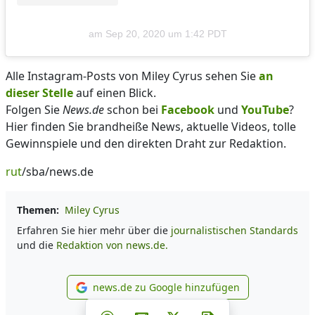
am
Sep 20, 2020 um 1:42 PDT
Alle Instagram-Posts von Miley Cyrus sehen Sie
an
dieser Stelle
auf einen Blick.
Folgen Sie
News.de
schon bei
Facebook
und
YouTube
?
Hier finden Sie brandheiße News, aktuelle Videos, tolle
Gewinnspiele und den direkten Draht zur Redaktion.
rut
/sba/news.de
Themen:
Miley Cyrus
Erfahren Sie hier mehr über die
journalistischen Standards
und die
Redaktion von news.de.
news.de zu Google hinzufügen
news.de zu Google hinzufüg
Teilen auf Facebook
Teilen auf Whatsapp
Teilen auf Telegram