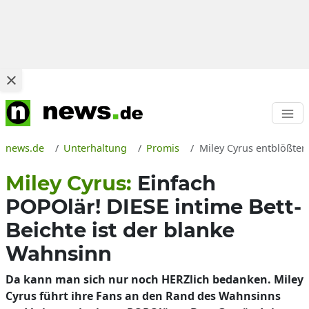
news.de
Unterhaltung
Promis
Miley Cyrus entblößtem
Miley Cyrus:
Einfach
POPOlär! DIESE intime Bett-
Beichte ist der blanke
Wahnsinn
Da kann man sich nur noch HERZlich bedanken. Miley
Cyrus führt ihre Fans an den Rand des Wahnsinns