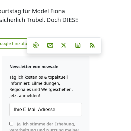
burtstag für Model Fiona
icherlich Trubel. Doch DIESE
Teilen auf Facebook
Teilen auf Whatsapp
Teilen auf Telegram
Google hinzufügen
Teilen auf Pinterest
Per E-Mail teilen
Post auf X
Newsletter abonniere
RSS
news.de zu Google hinzufügen
Newsletter von news.de
Täglich kostenlos & topaktuell
informiert: Eilmeldungen,
Regionales und Weltgeschehen.
Jetzt anmelden!
Ja, ich stimme der Erhebung,
Verarbeitung und Nutzung meiner