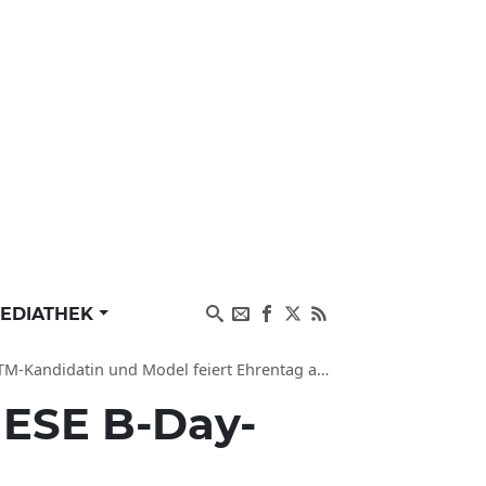
EDIATHEK
 und Model feiert Ehrentag als Neu-Mama mit Baby
IESE B-Day-