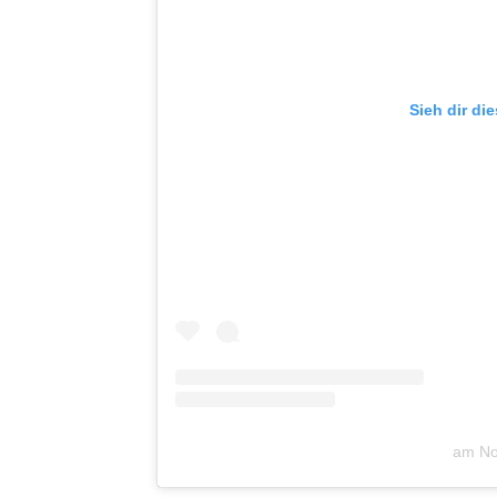
Sieh dir di
am
No