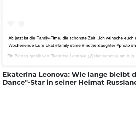
Ab jetzt ist die Family-Time, die schönste Zeit...Ich wünsche euch
Wochenende Eure Ekat #family #time #motherdaughter #photo #h
Ein Beitrag geteilt von
Ekaterina Leonova
(@ekatleonova) am
Aug 
Ekaterina Leonova: Wie lange bleibt d
Dance"-Star in seiner Heimat Russlan