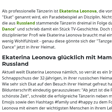
Als professionelle Tänzerin ist
Ekaterina Leonova
, die vo
"Ekat" genannt wird, ein Paradebeispiel an Disziplin. Ni
die aus
Russland
stammende Tänzerin dreimal in Folge da
Dance
" und schrieb damit ein Stück TV-Geschichte. Doch s
disziplinierter Profi wie Ekaterina Leonova braucht mal e
wenig Wohlfühlzeit - genau diese gönnte sich der "Tanzgen
Dance" jetzt in ihrer Heimat.
Ekaterina Leonova glücklich mit Mam
Russland
Aktuell weilt Ekaterina Leonova nämlich, so verrät es ein 
Schnappschuss der 32-Jährigen, in ihrer russischen Heim
Wie sehr sich Ekat auf den Besuch ihrer Heimat gefreut hat
Bildunterschrift eindeutig gerauszulesen: "Ab jetzt ist die 
schönste Zeit", schreibt die erfolgreiche Tänzerin neben
Emojis sowie den Hashtags #family und #happy zu dem Fo
Leonova mit einem der wichtigsten Menschen in ihrem Leb