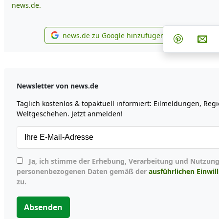
news.de.
Teilen a
Te
news.de zu Google hinzufügen
Teilen auf
Per
news.de zu Google hinzufüge
Newsletter von news.de
Täglich kostenlos & topaktuell informiert: Eilmeldungen, Reg
Weltgeschehen. Jetzt anmelden!
Ja, ich stimme der Erhebung, Verarbeitung und Nutzung meiner
personenbezogenen Daten gemäß der
ausführlichen Einwil
zu.
Absenden