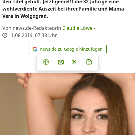
den Titel geholt. Jetzt genießt die 32-Jährige eine
wohlverdiente Auszeit bei ihrer Familie und Mama
Vera in Wolgograd.
Von news.de-Redakteurin
Claudia Löwe
-
11.08.2019, 07.38
Uhr
news.de zu Google hinzufügen
news.de zu Google hinzufüg
Teilen auf Facebook
Teilen auf Whatsapp
Teilen auf Telegram
Teilen auf Pinterest
Per E-Mail teilen
Post auf X
Newsletter abonni