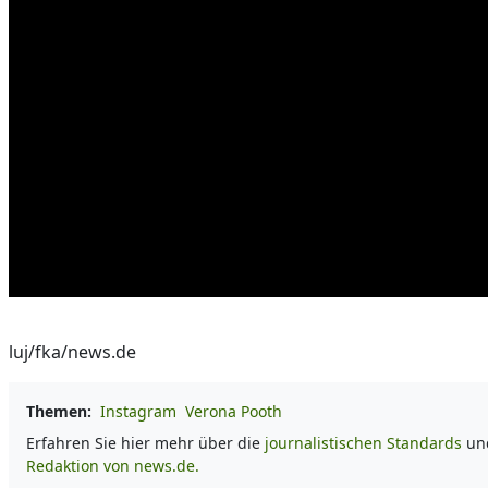
luj/fka/news.de
Themen:
Instagram
Verona Pooth
Erfahren Sie hier mehr über die
journalistischen Standards
und
Redaktion von news.de.