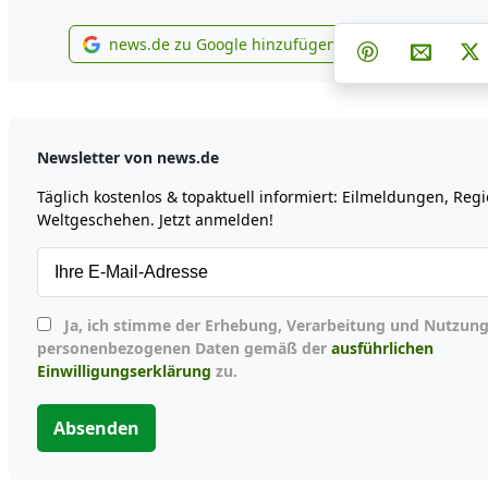
Teilen auf 
Teilen
news.de zu Google hinzufügen
Teilen auf Pi
Per E-M
P
news.de zu Google hinzufügen
Newsletter von news.de
Täglich kostenlos & topaktuell informiert: Eilmeldungen, Reg
Weltgeschehen. Jetzt anmelden!
Ja, ich stimme der Erhebung, Verarbeitung und Nutzung meiner
personenbezogenen Daten gemäß der
ausführlichen
Einwilligungserklärung
zu.
Absenden