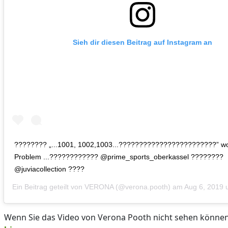
Sieh dir diesen Beitrag auf Instagram an
???????? „...1001, 1002,1003...????????????????????????” wo 
Problem ...???????????? @prime_sports_oberkassel ????????
@juviacollection ????
Ein Beitrag geteilt von
VERONA
(@verona.pooth) am
Aug 6, 2019
Wenn Sie das Video von Verona Pooth nicht sehen können,