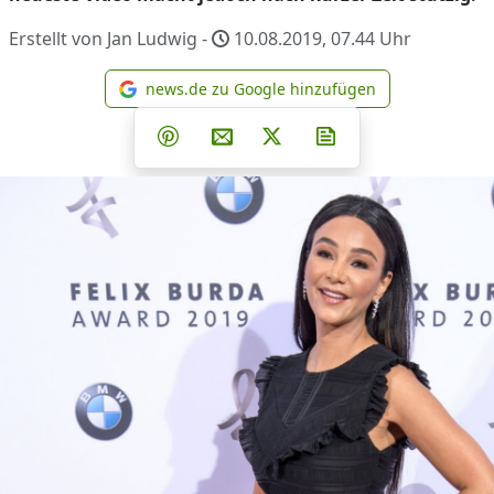
Erstellt von Jan Ludwig -
10.08.2019, 07.44
Uhr
news.de zu Google hinzufügen
news.de zu Google hinzufüg
Teilen auf Facebook
Teilen auf Whatsapp
Teilen auf Telegram
Teilen auf Pinterest
Per E-Mail teilen
Post auf X
Newsletter abonni