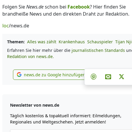
Folgen Sie
News.de
schon bei
Facebook
? Hier finden Sie
brandheiße News und den direkten Draht zur Redaktion.
loc
/news.de
Themen:
Alles was zählt
Krankenhaus
Schauspieler
Tijan Nj
Erfahren Sie hier mehr über die
journalistischen Standards
und
Redaktion von news.de.
Teilen auf Fac
Teilen a
Tei
news.de zu Google hinzufügen
Teilen auf Pinte
Per E-Mail
Pos
news.de zu Google hinzufügen
Newsletter von news.de
Täglich kostenlos & topaktuell informiert: Eilmeldungen,
Regionales und Weltgeschehen. Jetzt anmelden!