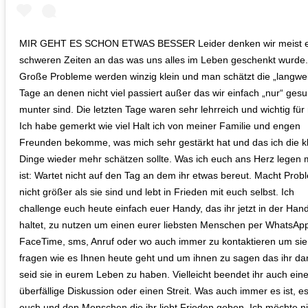
MIR GEHT ES SCHON ETWAS BESSER Leider denken wir meist er
schweren Zeiten an das was uns alles im Leben geschenkt wurde.
Große Probleme werden winzig klein und man schätzt die „langwei
Tage an denen nicht viel passiert außer das wir einfach „nur“ ges
munter sind. Die letzten Tage waren sehr lehrreich und wichtig für
Ich habe gemerkt wie viel Halt ich von meiner Familie und engen
Freunden bekomme, was mich sehr gestärkt hat und das ich die k
Dinge wieder mehr schätzen sollte. Was ich euch ans Herz legen
ist: Wartet nicht auf den Tag an dem ihr etwas bereut. Macht Pro
nicht größer als sie sind und lebt in Frieden mit euch selbst. Ich
challenge euch heute einfach euer Handy, das ihr jetzt in der Han
haltet, zu nutzen um einen eurer liebsten Menschen per WhatsAp
FaceTime, sms, Anruf oder wo auch immer zu kontaktieren um sie
fragen wie es Ihnen heute geht und um ihnen zu sagen das ihr da
seid sie in eurem Leben zu haben. Vielleicht beendet ihr auch ein
überfällige Diskussion oder einen Streit. Was auch immer es ist, es
euch und den Menschen die ihr liebt Frieden geben. Ich möchte ni