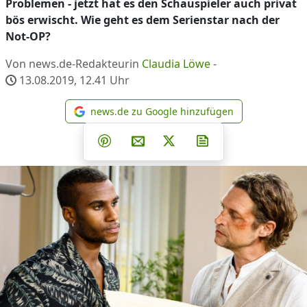
Problemen - jetzt hat es den Schauspieler auch privat
bös erwischt. Wie geht es dem Serienstar nach der
Not-OP?
Von news.de-Redakteurin
Claudia Löwe
-
13.08.2019, 12.41
Uhr
news.de zu Google hinzufügen
news.de zu Google hinzufüg
Teilen auf Facebook
Teilen auf Whatsapp
Teilen auf Telegram
Teilen auf Pinterest
Per E-Mail teilen
Post auf X
Newsletter abonni