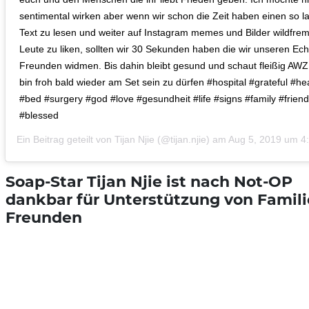
sentimental wirken aber wenn wir schon die Zeit haben einen so 
Text zu lesen und weiter auf Instagram memes und Bilder wildfre
Leute zu liken, sollten wir 30 Sekunden haben die wir unseren Ec
Freunden widmen. Bis dahin bleibt gesund und schaut fleißig AWZ,
bin froh bald wieder am Set sein zu dürfen #hospital #grateful #he
#bed #surgery #god #love #gesundheit #life #signs #family #frien
#blessed
Ein Beitrag geteilt von
Tijan Njie
(@tijan.njie) am
Aug 5, 2019 um 4
Soap-Star Tijan Njie ist nach Not-OP
dankbar für Unterstützung von Famil
Freunden