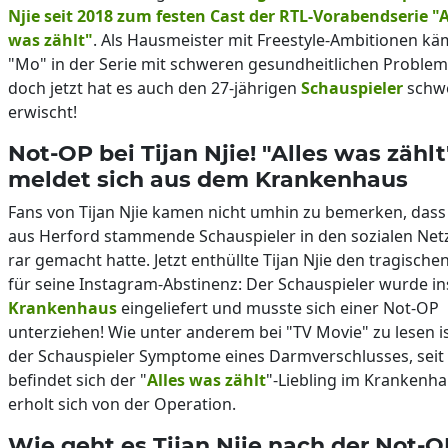
Njie seit 2018 zum festen Cast der RTL-Vorabendserie "A
was zählt"
. Als Hausmeister mit Freestyle-Ambitionen kä
"Mo" in der Serie mit schweren gesundheitlichen Problem
doch jetzt hat es auch den 27-jährigen
Schauspieler
schw
erwischt!
Not-OP bei Tijan Njie! "Alles was zählt
meldet sich aus dem Krankenhaus
Fans von Tijan Njie kamen nicht umhin zu bemerken, dass 
aus Herford stammende Schauspieler in den sozialen Ne
rar gemacht hatte. Jetzt enthüllte Tijan Njie den tragisch
für seine Instagram-Abstinenz: Der Schauspieler wurde in
Krankenhaus
eingeliefert und musste sich einer Not-OP
unterziehen! Wie unter anderem bei "TV Movie" zu lesen is
der Schauspieler Symptome eines Darmverschlusses, seit 
befindet sich der "
Alles was zählt
"-Liebling im Krankenh
erholt sich von der Operation.
Wie geht es Tijan Njie nach der Not-