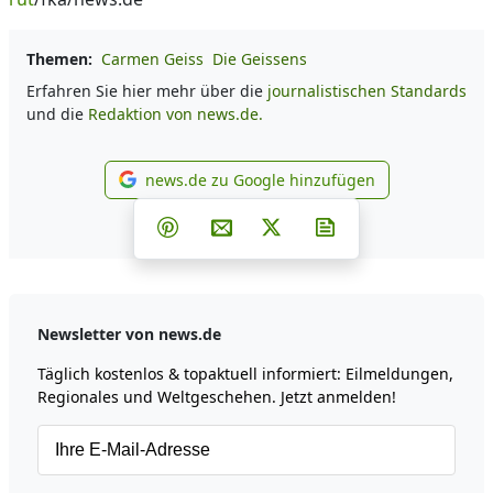
Themen:
Carmen Geiss
Die Geissens
Erfahren Sie hier mehr über die
journalistischen Standards
und die
Redaktion von news.de.
news.de zu Google hinzufügen
news.de zu Google hinzufüg
Teilen auf Facebook
Teilen auf Whatsapp
Teilen auf Telegram
Teilen auf Pinterest
Per E-Mail teilen
Post auf X
Newsletter abonni
Newsletter von news.de
Täglich kostenlos & topaktuell informiert: Eilmeldungen,
Regionales und Weltgeschehen. Jetzt anmelden!