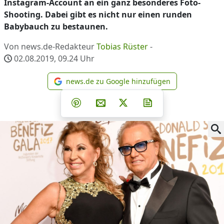
Instagram-Account an ein ganz besonderes Foto-
Shooting. Dabei gibt es nicht nur einen runden
Babybauch zu bestaunen.
Von news.de-Redakteur
Tobias Rüster
-
02.08.2019, 09.24
Uhr
news.de zu Google hinzufügen
news.de zu Google hinzufüg
Teilen auf Facebook
Teilen auf Whatsapp
Teilen auf Telegram
Teilen auf Pinterest
Per E-Mail teilen
Post auf X
Newsletter abonni