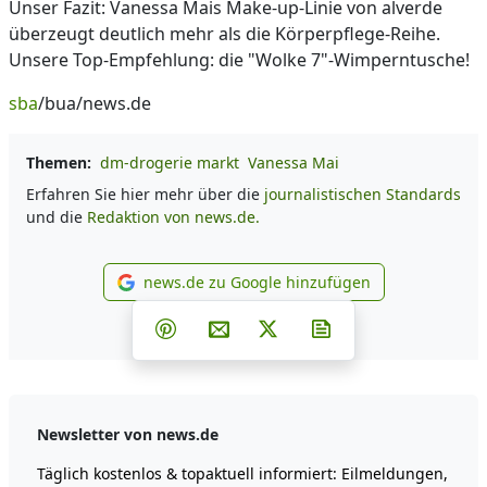
Unser Fazit: Vanessa Mais Make-up-Linie von alverde
überzeugt deutlich mehr als die Körperpflege-Reihe.
Unsere Top-Empfehlung: die "Wolke 7"-Wimperntusche!
sba
/bua/news.de
Themen:
dm-drogerie markt
Vanessa Mai
Erfahren Sie hier mehr über die
journalistischen Standards
und die
Redaktion von news.de.
news.de zu Google hinzufügen
news.de zu Google hinzufüg
Teilen auf Facebook
Teilen auf Whatsapp
Teilen auf Telegram
Teilen auf Pinterest
Per E-Mail teilen
Post auf X
Newsletter abonni
Newsletter von news.de
Täglich kostenlos & topaktuell informiert: Eilmeldungen,