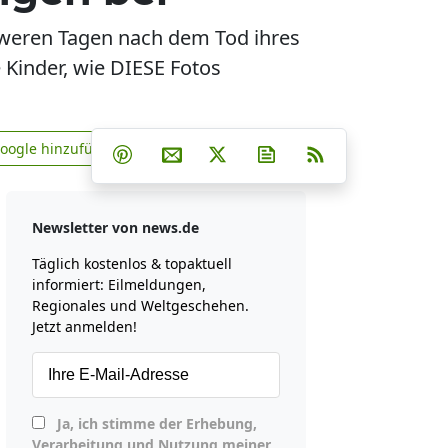
chweren Tagen nach dem Tod ihres
 Kinder, wie DIESE Fotos
Teilen auf Facebook
Teilen auf Whatsapp
Teilen auf Telegram
Google hinzufügen
Teilen auf Pinterest
Per E-Mail teilen
Post auf X
Newsletter abonniere
RSS
news.de zu Google hinzufügen
Newsletter von news.de
Täglich kostenlos & topaktuell
informiert: Eilmeldungen,
Regionales und Weltgeschehen.
Jetzt anmelden!
Ja, ich stimme der Erhebung,
Verarbeitung und Nutzung meiner