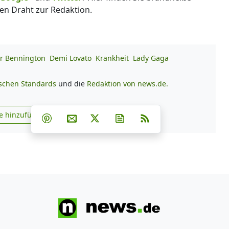
en Draht zur Redaktion.
r Bennington
Demi Lovato
Krankheit
Lady Gaga
ischen Standards
und die
Redaktion von news.de.
Teilen auf Facebook
Teilen auf Whatsapp
Teilen auf Telegram
e hinzufügen
Teilen auf Pinterest
Per E-Mail teilen
Post auf X
Newsletter abonnieren
RSS
s.de zu Google hinzufügen