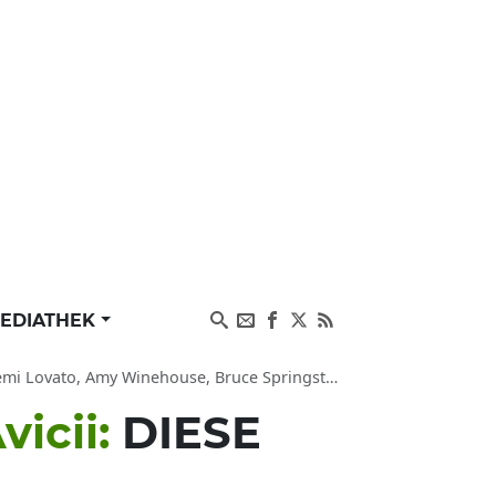
EDIATHEK
y Winehouse, Bruce Springsteen, Chris Cornell krank
vicii:
DIESE