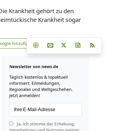
 Die Krankheit gehört zu den
heimtückische Krankheit sogar
Teilen auf Facebook
Teilen auf Whatsapp
Teilen auf Telegram
Google hinzufügen
Teilen auf Pinterest
Per E-Mail teilen
Post auf X
Newsletter abonniere
RSS
news.de zu Google hinzufügen
Newsletter von news.de
Täglich kostenlos & topaktuell
informiert: Eilmeldungen,
Regionales und Weltgeschehen.
Jetzt anmelden!
Ja, ich stimme der Erhebung,
Verarbeitung und Nutzung meiner