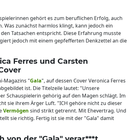
pielerinnen gehört es zum beruflichen Erfolg, auch
. Was zunächst harmlos klingt, kann jedoch ein
t den Tatsachen entspricht. Diese Erfahrung musste
iert jedoch mit einem gepfefferten Denkzettel an die
ca Ferres und Carsten
Cover
mi-Magazins "
Gala
", auf dessen Cover Veronica Ferres
bgebildet ist. Die Titelzeile lautet: "Unsere
r Schauspielerin gehörig auf den Magen schlägt. Im
 sie ihrem Ärger Luft. "ICH gehöre nicht zu dieser
re
Vermögen
sind strikt getrennt. Mit Ehevertrag. Und
lt sie richtig. Fertig ist sie mit der "Gala" damit
h von der "Gala" verar***t