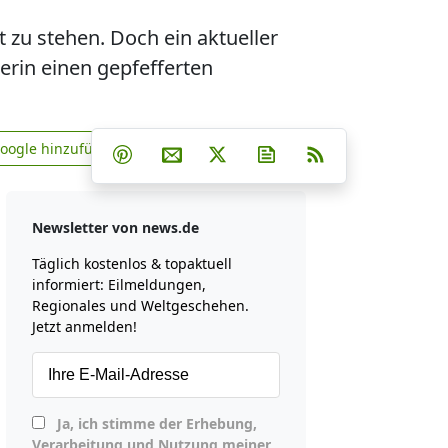
 zu stehen. Doch ein aktueller
lerin einen gepfefferten
Teilen auf Facebook
Teilen auf Whatsapp
Teilen auf Telegram
Google hinzufügen
Teilen auf Pinterest
Per E-Mail teilen
Post auf X
Newsletter abonniere
RSS
news.de zu Google hinzufügen
Newsletter von news.de
Täglich kostenlos & topaktuell
informiert: Eilmeldungen,
Regionales und Weltgeschehen.
Jetzt anmelden!
Ja, ich stimme der Erhebung,
Verarbeitung und Nutzung meiner