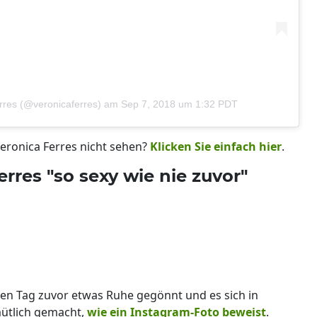
erres (@veronicaferres)
am
Sep 7, 2018 um 1:32 PDT
eronica Ferres nicht sehen?
Klicken Sie einfach hier
.
erres "so sexy wie nie zuvor"
inen Tag zuvor etwas Ruhe gegönnt und es sich in
ütlich gemacht,
wie ein Instagram-Foto beweist
.