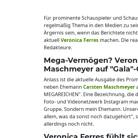
Für prominente Schauspieler und Schaus
regelmäßig Thema in den Medien zu sein
Ärgernis sein, wenn das Berichtete nich
aktuell
Veronica Ferres
machen. Die reag
Redakteure.
Mega-Vermögen? Veroni
Maschmeyer auf "Gala"-
Anlass ist die aktuelle Ausgabe des Pro
neben Ehemann
Carsten Maschmeyer
a
MEGAREICHEN". Eine Bezeichnung, die de
Foto- und Videonetzwerk Instagram macht
Gruppe. Sondern mein Ehemann. Unse
allem, was da sonst noch dazugehört", stel
allerdings noch nicht.
Veronica Ferres fühlt sic