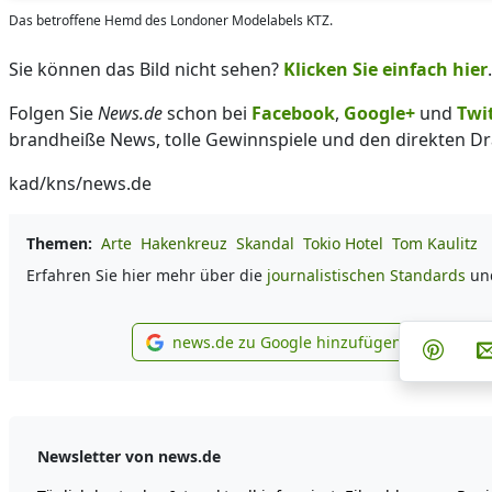
Das betroffene Hemd des Londoner Modelabels KTZ.
Sie können das Bild nicht sehen?
Klicken Sie einfach hier
.
Folgen Sie
News.de
schon bei
Facebook
,
Google+
und
Twi
brandheiße News, tolle Gewinnspiele und den direkten Dr
kad/kns/news.de
Themen:
Arte
Hakenkreuz
Skandal
Tokio Hotel
Tom Kaulitz
Erfahren Sie hier mehr über die
journalistischen Standards
un
Teil
news.de zu Google hinzufügen
Teilen
news.de zu Google hinzu
Newsletter von news.de