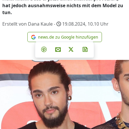
hat jedoch ausnahmsweise nichts mit dem Model zu
tun.
Erstellt von Dana Kaule -
19.08.2024, 10.10
Uhr
news.de zu Google hinzufügen
news.de zu Google hinzufüg
Teilen auf Facebook
Teilen auf Whatsapp
Teilen auf Telegram
Teilen auf Pinterest
Per E-Mail teilen
Post auf X
Newsletter abonni