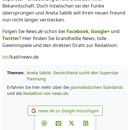
Bekanntschaft. Doch inzwischen sei der Funke
übersprungen und Aneta Sablik will ihren neuen Freund
nun nicht länger verstecken.
Folgen Sie
News.de
schon bei
Facebook
,
Google+
und
Twitter
? Hier finden Sie brandheiße News, tolle
Gewinnspiele und den direkten Draht zur Redaktion.
loc
/kad/news.de
Themen:
Aneta Sablik
Deutschland sucht den Superstar
Trennung
Erfahren Sie hier mehr über die
journalistischen Standards
und die
Redaktion von news.de.
news.de zu Google hinzufügen
news.de zu Google hinzufüg
Teilen auf Facebook
Teilen auf Whatsapp
Teilen auf Telegram
Teilen auf Pinterest
Per E-Mail teilen
Post auf X
Newsletter abonni