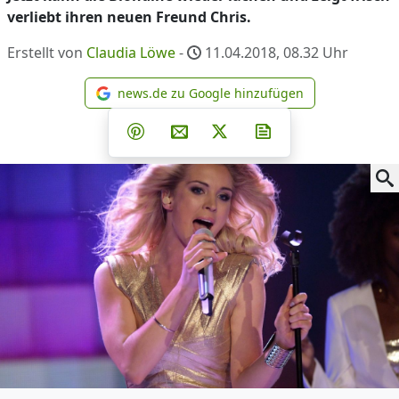
verliebt ihren neuen Freund Chris.
Erstellt von
Claudia Löwe
-
11.04.2018, 08.32
Uhr
news.de zu Google hinzufügen
news.de zu Google hinzufüg
Teilen auf Facebook
Teilen auf Whatsapp
Teilen auf Telegram
Teilen auf Pinterest
Per E-Mail teilen
Post auf X
Newsletter abonni