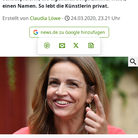
einen Namen. So lebt die Künstlerin privat.
Erstellt von
Claudia Löwe
-
24.03.2020, 23.21
Uhr
news.de zu Google hinzufügen
news.de zu Google hinzufüg
Teilen auf Facebook
Teilen auf Whatsapp
Teilen auf Telegram
Teilen auf Pinterest
Per E-Mail teilen
Post auf X
Newsletter abonni