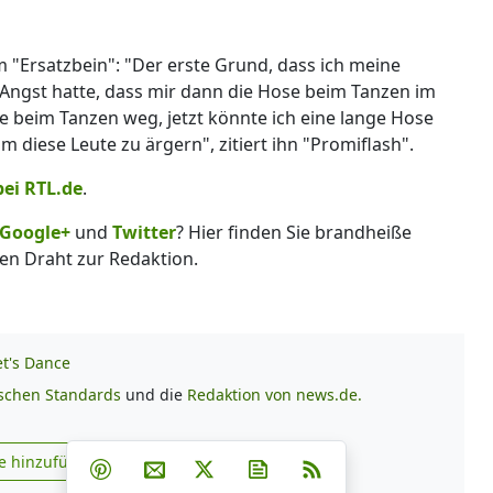
m "Ersatzbein": "Der erste Grund, dass ich meine
h Angst hatte, dass mir dann die Hose beim Tanzen im
te beim Tanzen weg, jetzt könnte ich eine lange Hose
 diese Leute zu ärgern", zitiert ihn "Promiflash".
bei RTL.de
.
Google+
und
Twitter
? Hier finden Sie brandheiße
en Draht zur Redaktion.
et's Dance
ischen Standards
und die
Redaktion von news.de.
Teilen auf Facebook
Teilen auf Whatsapp
Teilen auf Telegram
e hinzufügen
Teilen auf Pinterest
Per E-Mail teilen
Post auf X
Newsletter abonnieren
RSS
s.de zu Google hinzufügen