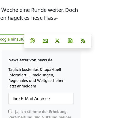
u Woche eine Runde weiter. Doch
sen hagelt es fiese Hass-
Teilen auf Facebook
Teilen auf Whatsapp
Teilen auf Telegram
Google hinzufügen
Teilen auf Pinterest
Per E-Mail teilen
Post auf X
Newsletter abonniere
RSS
news.de zu Google hinzufügen
Newsletter von news.de
Täglich kostenlos & topaktuell
informiert: Eilmeldungen,
Regionales und Weltgeschehen.
Jetzt anmelden!
Ja, ich stimme der Erhebung,
Verarbeitung und Nutzung meiner