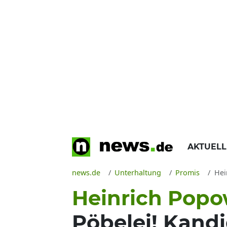
AKTUEL
news.de
Unterhaltung
Promis
Hei
Heinrich Popow
Pöbelei! Kand