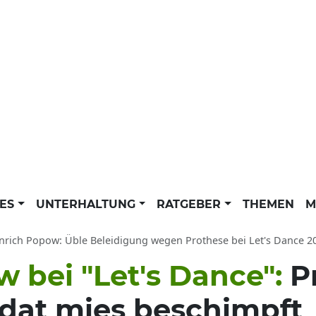
LES
UNTERHALTUNG
RATGEBER
THEMEN
M
nrich Popow: Üble Beleidigung wegen Prothese bei Let's Dance 2
 bei "Let's Dance":
P
idat mies beschimpft