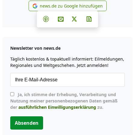
news.de zu Google hinzufügen
news.de zu Google hinzufüg
Teilen auf Facebook
Teilen auf Whatsapp
Teilen auf Telegram
Teilen auf Pinterest
Per E-Mail teilen
Post auf X
Newsletter abonni
Newsletter von news.de
Täglich kostenlos & topaktuell informiert: Eilmeldungen,
Regionales und Weltgeschehen. Jetzt anmelden!
Ja, ich stimme der Erhebung, Verarbeitung und
Nutzung meiner personenbezogenen Daten gemäß
der
ausführlichen Einwilligungserklärung
zu.
Absenden