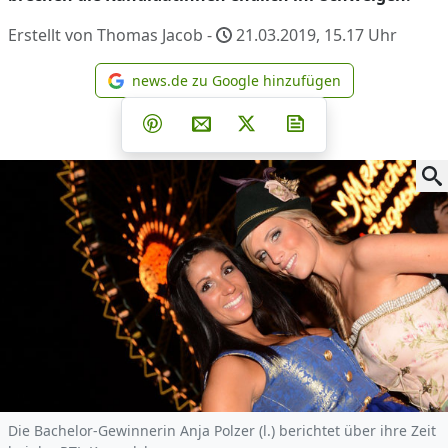
Erstellt von Thomas Jacob -
21.03.2019, 15.17
Uhr
news.de zu Google hinzufügen
news.de zu Google hinzufüg
Teilen auf Facebook
Teilen auf Whatsapp
Teilen auf Telegram
Teilen auf Pinterest
Per E-Mail teilen
Post auf X
Newsletter abonni
Die Bachelor-Gewinnerin Anja Polzer (l.) berichtet über ihre Zeit