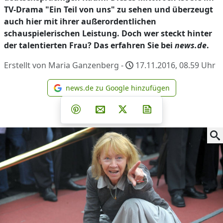
TV-Drama "Ein Teil von uns" zu sehen und überzeugt
auch hier mit ihrer außerordentlichen
schauspielerischen Leistung. Doch wer steckt hinter
der talentierten Frau? Das erfahren Sie bei
news.de
.
Erstellt von Maria Ganzenberg -
17.11.2016, 08.59
Uhr
news.de zu Google hinzufügen
news.de zu Google hinzufüg
Teilen auf Facebook
Teilen auf Whatsapp
Teilen auf Telegram
Teilen auf Pinterest
Per E-Mail teilen
Post auf X
Newsletter abonni