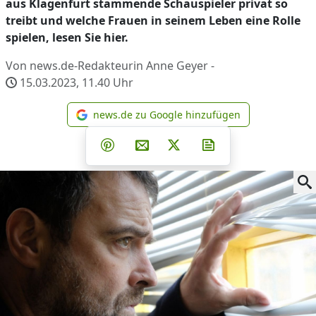
aus Klagenfurt stammende Schauspieler privat so
treibt und welche Frauen in seinem Leben eine Rolle
spielen, lesen Sie hier.
Von news.de-Redakteurin Anne Geyer -
15.03.2023, 11.40
Uhr
news.de zu Google hinzufügen
news.de zu Google hinzufüg
Teilen auf Facebook
Teilen auf Whatsapp
Teilen auf Telegram
Teilen auf Pinterest
Per E-Mail teilen
Post auf X
Newsletter abonni