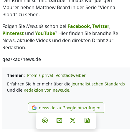
Der Kriminalist" mit. Darüber hinaus war Juergen
Maurer neben Matthew Beard in der Serie "Vienna
Blood" zu sehen.
Folgen Sie
News.de
schon bei
Facebook
,
Twitter
,
Pinterest
und
YouTube
? Hier finden Sie brandheiße
News, aktuelle Videos und den direkten Draht zur
Redaktion.
gea/kad/news.de
Themen:
Promis privat
Vorstadtweiber
Erfahren Sie hier mehr über die
journalistischen Standards
und die
Redaktion von news.de.
news.de zu Google hinzufügen
news.de zu Google hinzufüg
Teilen auf Facebook
Teilen auf Whatsapp
Teilen auf Telegram
Teilen auf Pinterest
Per E-Mail teilen
Post auf X
Newsletter abonni