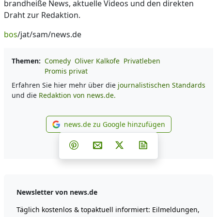
brandheiße News, aktuelle Videos und den direkten
Draht zur Redaktion.
bos
/jat/sam/news.de
Themen:
Comedy
Oliver Kalkofe
Privatleben
Promis privat
Erfahren Sie hier mehr über die
journalistischen Standards
und die
Redaktion von news.de.
news.de zu Google hinzufügen
news.de zu Google hinzufüg
Teilen auf Facebook
Teilen auf Whatsapp
Teilen auf Telegram
Teilen auf Pinterest
Per E-Mail teilen
Post auf X
Newsletter abonni
Newsletter von news.de
Täglich kostenlos & topaktuell informiert: Eilmeldungen,