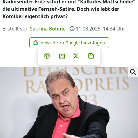
Radiosender Fritz schuf er mit "Kalkofes Mattscheibe"
die ultimative Fernseh-Satire. Doch wie lebt der
Komiker eigentlich privat?
Erstellt von
Sabrina Böhme
-
11.03.2025, 14.34
Uhr
news.de zu Google hinzufügen
news.de zu Google hinzufüg
Teilen auf Facebook
Teilen auf Whatsapp
Teilen auf Telegram
Teilen auf Pinterest
Per E-Mail teilen
Post auf X
Newsletter abonni