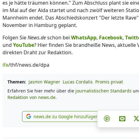
es je hätte träumen können." Zum Abschluss plant sie ein
im Mai auf der Aida startet und nach zwölf weiteren Stati
Mannheim endet. Das Abschiedskonzert "Der letzte Rave" 
November in Hamburg geplant.
Folgen Sie
News.de
schon bei
WhatsApp
,
Facebook
,
Twitt
und
YouTube
? Hier finden Sie brandheiße News, aktuelle
direkten Draht zur Redaktion.
ife
/thf/news.de/dpa
Themen:
Jasmin Wagner
Lucas Cordalis
Promis privat
Erfahren Sie hier mehr über die
journalistischen Standards
und
Redaktion von news.de.
Teilen auf 
Teile
news.de zu Google hinzufügen
Teilen auf P
Per E-
news.de zu Google hinzufügen