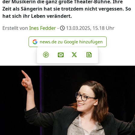
der Musikerin die ganz große Theater-Bühne. Ihre
Zeit als Sängerin hat sie trotzdem nicht vergessen. So
hat sich ihr Leben verändert.
Erstellt von
Ines Fedder
-
13.03.2025, 15.18
Uhr
news.de zu Google hinzufügen
news.de zu Google hinzufüg
Teilen auf Facebook
Teilen auf Whatsapp
Teilen auf Telegram
Teilen auf Pinterest
Per E-Mail teilen
Post auf X
Newsletter abonni