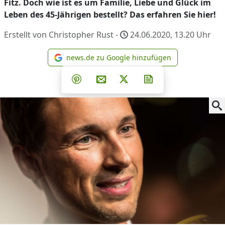
Fitz. Doch wie ist es um Familie, Liebe und Glück im
Leben des 45-Jährigen bestellt? Das erfahren Sie hier!
Erstellt von Christopher Rust -
24.06.2020, 13.20
Uhr
news.de zu Google hinzufügen
news.de zu Google hinzufüg
Teilen auf Facebook
Teilen auf Whatsapp
Teilen auf Telegram
Teilen auf Pinterest
Per E-Mail teilen
Post auf X
Newsletter abonni