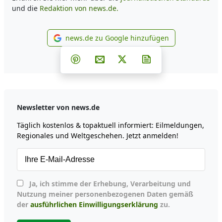
und die
Redaktion von news.de.
news.de zu Google hinzufügen
news.de zu Google hinzufüg
Teilen auf Facebook
Teilen auf Whatsapp
Teilen auf Telegram
Teilen auf Pinterest
Per E-Mail teilen
Post auf X
Newsletter abonni
Newsletter von news.de
Täglich kostenlos & topaktuell informiert: Eilmeldungen,
Regionales und Weltgeschehen. Jetzt anmelden!
Ja, ich stimme der Erhebung, Verarbeitung und
Nutzung meiner personenbezogenen Daten gemäß
der
ausführlichen Einwilligungserklärung
zu.