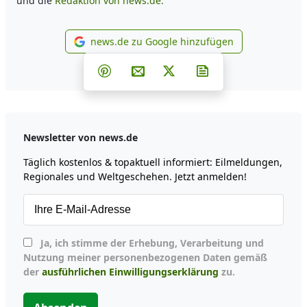
und die
Redaktion von news.de.
news.de zu Google hinzufügen
news.de zu Google hinzufüg
Teilen auf Facebook
Teilen auf Whatsapp
Teilen auf Telegram
Teilen auf Pinterest
Per E-Mail teilen
Post auf X
Newsletter abonni
Newsletter von news.de
Täglich kostenlos & topaktuell informiert: Eilmeldungen,
Regionales und Weltgeschehen. Jetzt anmelden!
Ja, ich stimme der Erhebung, Verarbeitung und
Nutzung meiner personenbezogenen Daten gemäß
der
ausführlichen Einwilligungserklärung
zu.