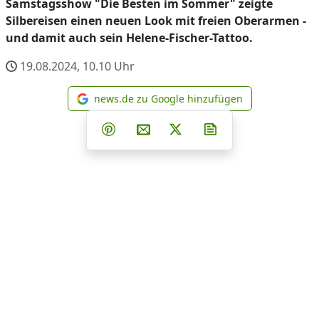
Samstagsshow "Die Besten im Sommer" zeigte
Silbereisen einen neuen Look mit freien Oberarmen -
und damit auch sein Helene-Fischer-Tattoo.
19.08.2024, 10.10
Uhr
news.de zu Google hinzufügen
news.de zu Google hinzufüg
Teilen auf Facebook
Teilen auf Whatsapp
Teilen auf Telegram
Teilen auf Pinterest
Per E-Mail teilen
Post auf X
Newsletter abonni