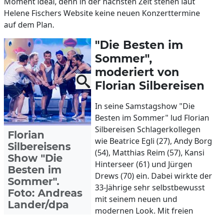
Moment ideal, denn in der nächsten Zeit stehen laut
Helene Fischers Website keine neuen Konzerttermine
auf dem Plan.
"Die Besten im
Sommer",
moderiert von
Florian Silbereisen
In seine Samstagshow "Die
Besten im Sommer" lud Florian
Silbereisen Schlagerkollegen
Florian
wie Beatrice Egli (27), Andy Borg
Silbereisens
(54), Matthias Reim (57), Kansi
Show "Die
Hinterseer (61) und Jürgen
Besten im
Drews (70) ein. Dabei wirkte der
Sommer".
33-Jährige sehr selbstbewusst
Foto: Andreas
mit seinem neuen und
Lander/dpa
modernen Look. Mit freien