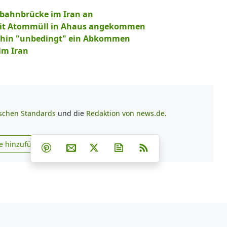
enbahnbrücke im Iran an
 mit Atommüll in Ahaus angekommen
erhin "unbedingt" ein Abkommen
im Iran
ischen Standards
und die
Redaktion von news.de.
Teilen auf Facebook
Teilen auf Whatsapp
Teilen auf Telegram
e hinzufügen
Teilen auf Pinterest
Per E-Mail teilen
Post auf X
Newsletter abonnieren
RSS
s.de zu Google hinzufügen