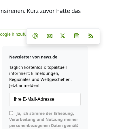
msirenen. Kurz zuvor hatte das
Teilen auf Facebook
Teilen auf Whatsapp
Teilen auf Telegram
Google hinzufügen
Teilen auf Pinterest
Per E-Mail teilen
Post auf X
Newsletter abonniere
RSS
news.de zu Google hinzufügen
Newsletter von news.de
Täglich kostenlos & topaktuell
informiert: Eilmeldungen,
Regionales und Weltgeschehen.
Jetzt anmelden!
Ja, ich stimme der Erhebung,
Verarbeitung und Nutzung meiner
personenbezogenen Daten gemäß