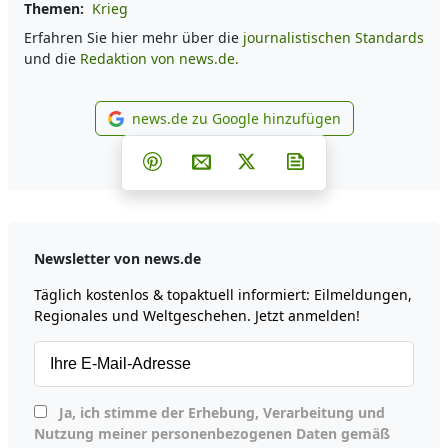
Themen:
Krieg
Erfahren Sie hier mehr über die
journalistischen Standards
und die
Redaktion von news.de.
news.de zu Google hinzufügen
news.de zu Google hinzufüg
Teilen auf Facebook
Teilen auf Whatsapp
Teilen auf Telegram
Teilen auf Pinterest
Per E-Mail teilen
Post auf X
Newsletter abonni
Newsletter von news.de
Täglich kostenlos & topaktuell informiert: Eilmeldungen,
Regionales und Weltgeschehen. Jetzt anmelden!
Ja, ich stimme der Erhebung, Verarbeitung und
Nutzung meiner personenbezogenen Daten gemäß