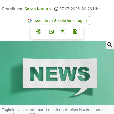
Erstellt von
Sarah Knauth
-
07.07.2026, 20.26
Uhr
news.de zu Google hinzufügen
news.de zu Google hinzufüg
Teilen auf Facebook
Teilen auf Whatsapp
Teilen auf Telegram
Teilen auf Pinterest
Per E-Mail teilen
Post auf X
Newsletter abonni
Täglich bestens informiert mit den aktuellen Nachrichten auf